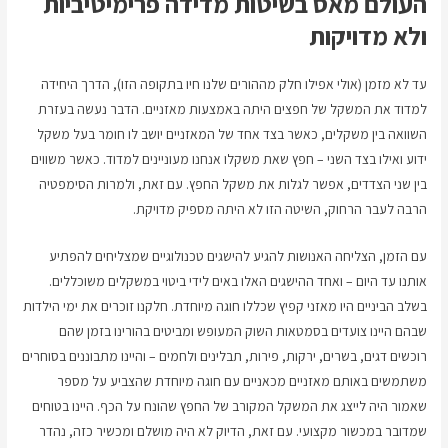
העולם מאס בשיטות מדידה פרימיטיביות
ולא מדויקות
עד לא מזמן (אולי אפילו חלק מההורים שלנו חיו בתקופה הזו), הדרך היחידה
למדוד את המשקל של חפצים היתה באמצעות מאזניים. הדבר נעשה בעזרת
השוואה בין משקלים, כאשר בצד אחד של המאזניים יושב לו חומר בעל משקל
ידוע ואילו בצד השני – חפץ שאת משקלו אנחנו מעוניינים למדוד. כאשר משווים
בין שני הצדדים, אפשר לגלות את משקל החפץ. עם זאת, ולמרות הסימפטיה
הרבה לעבר הרחוק, השיטה הזו לא היתה מספיק מדויקת.
עם הזמן, הצליחה האנושות להגיע להישגים טכנולוגיים שמצליחים להפתיע
אותנו עד היום – ואחד ההישגים האלו באים לידי ביטוי במשקלים משוכללים.
בשלב הביניים היו מאזני קפיץ שכללו חוגה מיוחדת. חלקנו זוכרים את ימי הילדות
שבהם היינו צועדים בסמטאות השוק המעופש ומביטים בהורינו בזמן שהם
רוכשים דגים, בשרים, ירקות, פירות, תבלינים ולחמים – והיינו מתבוננים בסוחרים
משתמשים באותם מאזניים מכאניים עם חוגה מיוחדת שהצביע על מספר
שאמור היה לייצג את המשקל המקורב של החפץ שהונח על הכף. היינו בטוחים
שמדובר במכשור מקצועי. עם זאת, הדיוק לא היה מושלם ומכשיר כזה, נהדר